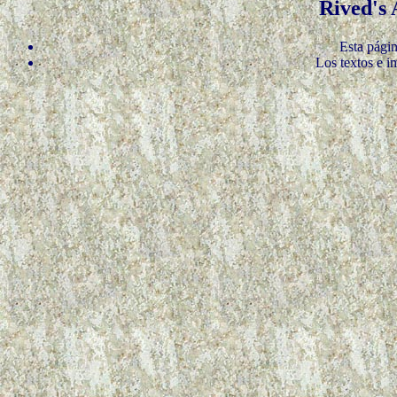
Rived's
Esta págin
Los textos e i