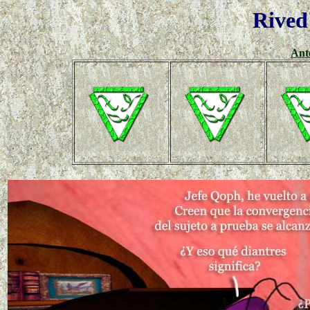
Rived
Ant